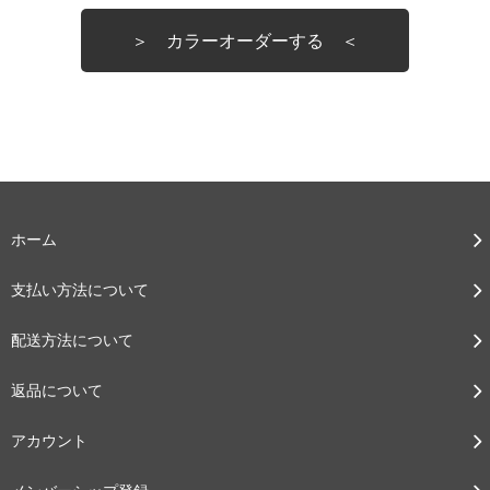
＞ カラーオーダーする ＜
全色
新色
１色
ホーム
２色MIX
３色MIX
４色以上
支払い方法について
配送方法について
返品について
メタリック
プラカラー
メタ×プラ
アカウント