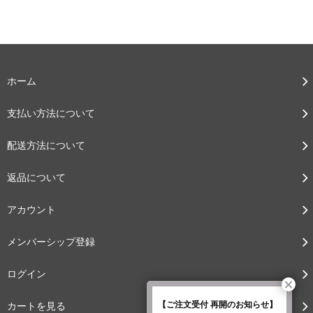
ホーム
２色MIX
３色MIX
４色以上
支払い方法について
配送方法について
返品について
メタリック
プラカラー
メタ×プラ
アカウント
メンバーシップ登録
ログイン
シルバー系
ゴールド系
イエロー系
【ご注文受付 再開のお知らせ】
カートを見る