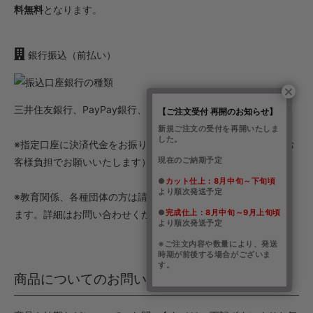
料無料
となります。
銀行振込（前払い）
三井住友銀行、PayPay銀行、ゆうちょ銀行
【ご注文受付 再開のお知らせ】
新規ご注文の受付を再開いたしま
した。
※指定口座に決済代金をお振り込みください。（振込手数料はお
現在のご納期予定
客様負担でお願いいたします）
●
カット仕上：8月中旬～下旬頃
より順次発送予定
※教育関係、各種団体の方は請求書後払いご対応させていただき
●
完成仕上：8月中旬～9月上旬頃
ます。詳細はお問い合わせください。
より順次発送予定
※ご注文内容や数量により、発送
時期が前後する場合がございま
す。
商品についてのお問い合わせ