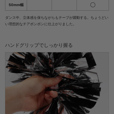
50mm幅
◯
・【完成仕上】ｸﾞﾘｯﾌﾟ大
1,078円(税込)
ダンス中、立体感を保ちながらもテープが躍動する。ちょうどい
・【カット仕上】ｸﾞﾘｯﾌﾟ小
い理想的なチアポンポンに仕上がりました。
605円(税込)
・【カット仕上】ｸﾞﾘｯﾌﾟ大
649円(税込)
ハンドグリップでしっかり握る
・【完成仕上】ｸﾞﾘｯﾌﾟ小
1,199円(税込)
・【完成仕上】ｸﾞﾘｯﾌﾟ大
1,243円(税込)
・【カット仕上】ｸﾞﾘｯﾌﾟ小
748円(税込)
・【カット仕上】ｸﾞﾘｯﾌﾟ大
792円(税込)
・【完成仕上】ｸﾞﾘｯﾌﾟ小
1,496円(税込)
・【完成仕上】ｸﾞﾘｯﾌﾟ大
1,540円(税込)