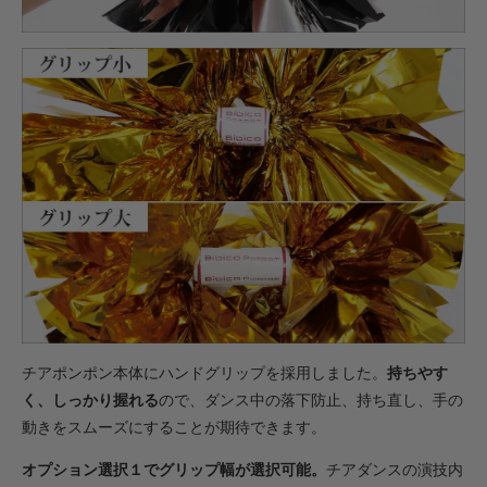
・【カット仕上】ｸﾞﾘｯﾌﾟ小
605円(税込)
・【カット仕上】ｸﾞﾘｯﾌﾟ大
649円(税込)
・【完成仕上】ｸﾞﾘｯﾌﾟ小
1,188円(税込)
・【完成仕上】ｸﾞﾘｯﾌﾟ大
1,232円(税込)
・【カット仕上】ｸﾞﾘｯﾌﾟ小
693円(税込)
・【カット仕上】ｸﾞﾘｯﾌﾟ大
737円(税込)
・【完成仕上】ｸﾞﾘｯﾌﾟ小
チアポンポン本体にハンドグリップを採用しました。
持ちやす
1,375円(税込)
く、しっかり握れる
ので、ダンス中の落下防止、持ち直し、手の
・【完成仕上】ｸﾞﾘｯﾌﾟ大
動きをスムーズにすることが期待できます。
1,419円(税込)
・【カット仕上】ｸﾞﾘｯﾌﾟ小
オプション選択１でグリップ幅が選択可能。
チアダンスの演技内
847円(税込)