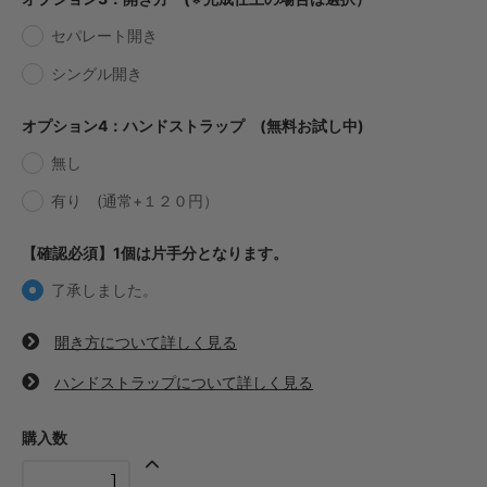
セパレート開き
・【完成仕上】ｸﾞﾘｯﾌﾟ小
649円(税込)
シングル開き
・【完成仕上】ｸﾞﾘｯﾌﾟ大
693円(税込)
オプション4：ハンドストラップ (無料お試し中)
・【カット仕上】ｸﾞﾘｯﾌﾟ小
374円(税込)
無し
・【カット仕上】ｸﾞﾘｯﾌﾟ大
有り (通常+１２０円）
418円(税込)
・【完成仕上】ｸﾞﾘｯﾌﾟ小
【確認必須】1個は片手分となります。
748円(税込)
了承しました。
・【完成仕上】ｸﾞﾘｯﾌﾟ大
792円(税込)
開き方について詳しく見る
・【カット仕上】ｸﾞﾘｯﾌﾟ小
341円(税込)
ハンドストラップについて詳しく見る
・【カット仕上】ｸﾞﾘｯﾌﾟ大
385円(税込)
購入数
・【完成仕上】ｸﾞﾘｯﾌﾟ小
660円(税込)