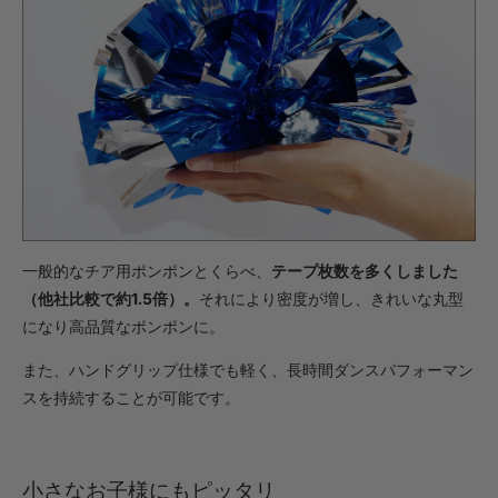
・【完成仕上】ｸﾞﾘｯﾌﾟ小
1,573円(税込)
・【完成仕上】ｸﾞﾘｯﾌﾟ大
1,617円(税込)
・【カット仕上】ｸﾞﾘｯﾌﾟ小
902円(税込)
・【カット仕上】ｸﾞﾘｯﾌﾟ大
946円(税込)
・【完成仕上】ｸﾞﾘｯﾌﾟ小
一般的なチア用ポンポンとくらべ、
テープ枚数を多くしました
1,804円(税込)
（他社比較で約1.5倍）。
それにより密度が増し、きれいな丸型
・【完成仕上】ｸﾞﾘｯﾌﾟ大
になり高品質なポンポンに。
1,848円(税込)
・【カット仕上】ｸﾞﾘｯﾌﾟ小
また、ハンドグリップ仕様でも軽く、長時間ダンスパフォーマン
770円(税込)
スを持続することが可能です。
・【カット仕上】ｸﾞﾘｯﾌﾟ大
814円(税込)
・【完成仕上】ｸﾞﾘｯﾌﾟ小
小さなお子様にもピッタリ
1,518円(税込)