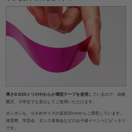
・【完成仕上】ｸﾞﾘｯﾌﾟ大
1,562円(税込)
・【カット仕上】ｸﾞﾘｯﾌﾟ小
924円(税込)
・【カット仕上】ｸﾞﾘｯﾌﾟ大
968円(税込)
・【完成仕上】ｸﾞﾘｯﾌﾟ小
1,837円(税込)
・【完成仕上】ｸﾞﾘｯﾌﾟ大
1,881円(税込)
厚さ0.025ミリのやわらか薄型テープを使用
しているので、幼稚
園児、小学生でも安心してご使用いただけます。
ポンポンも、小さめサイズの直径20cmからご用意しています。
体育際、学芸会、ダンス発表会などのお子様イベントにピッタリ
です。