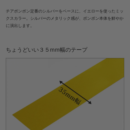
・【カット仕上】ｸﾞﾘｯﾌﾟ大
チアポンポン定番のシルバーをベースに、イエローを使ったミッ
594円(税込)
クスカラー。シルバーのメタリック感が、ポンポン本体を鮮やか
・【完成仕上】ｸﾞﾘｯﾌﾟ小
に演出します。
1,100円(税込)
・【完成仕上】ｸﾞﾘｯﾌﾟ大
1,144円(税込)
ちょうどいい３５mm幅のテープ
・【カット仕上】ｸﾞﾘｯﾌﾟ小
462円(税込)
・【カット仕上】ｸﾞﾘｯﾌﾟ大
506円(税込)
・【完成仕上】ｸﾞﾘｯﾌﾟ小
902円(税込)
・【完成仕上】ｸﾞﾘｯﾌﾟ大
946円(税込)
・【カット仕上】ｸﾞﾘｯﾌﾟ小
528円(税込)
・【カット仕上】ｸﾞﾘｯﾌﾟ大
572円(税込)