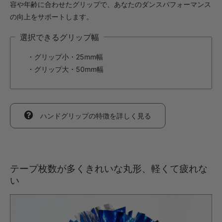
容や年齢に合わせたグリップで、あなたのダンスパフォーマンス
・【カット仕上】ｸﾞﾘｯﾌﾟ大
の向上をサポートします。
891円(税込)
選択できるグリップ幅
・【完成仕上】ｸﾞﾘｯﾌﾟ小
1,694円(税込)
・グリップ小・25mm幅
・【完成仕上】ｸﾞﾘｯﾌﾟ大
・グリップ大・50mm幅
1,738円(税込)
・【カット仕上】ｸﾞﾘｯﾌﾟ小
693円(税込)
・【カット仕上】ｸﾞﾘｯﾌﾟ大
ハンドグリップの特徴を詳しく見る
737円(税込)
・【完成仕上】ｸﾞﾘｯﾌﾟ小
1,364円(税込)
・【完成仕上】ｸﾞﾘｯﾌﾟ大
テープ枚数が多くきれいな丸形、軽くて疲れな
1,408円(税込)
い
・【カット仕上】ｸﾞﾘｯﾌﾟ小
792円(税込)
・【カット仕上】ｸﾞﾘｯﾌﾟ大
836円(税込)