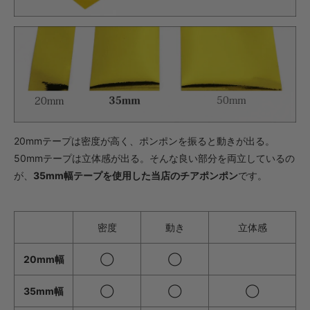
・【完成仕上】ｸﾞﾘｯﾌﾟ小
1,045円(税込)
・【完成仕上】ｸﾞﾘｯﾌﾟ大
1,089円(税込)
・【カット仕上】ｸﾞﾘｯﾌﾟ小
627円(税込)
・【カット仕上】ｸﾞﾘｯﾌﾟ大
671円(税込)
20mmテープは密度が高く、ポンポンを振ると動きが出る。
50mmテープは立体感が出る。そんな良い部分を両立しているの
・【完成仕上】ｸﾞﾘｯﾌﾟ小
1,254円(税込)
が、
35mm幅テープを使用した当店のチアポンポン
です。
・【完成仕上】ｸﾞﾘｯﾌﾟ大
1,298円(税込)
密度
動き
立体感
・【カット仕上】ｸﾞﾘｯﾌﾟ小
528円(税込)
20mm幅
◯
◯
・【カット仕上】ｸﾞﾘｯﾌﾟ大
572円(税込)
35mm幅
◯
◯
◯
・【完成仕上】ｸﾞﾘｯﾌﾟ小
1,034円(税込)