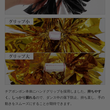
・【完成仕上】ｸﾞﾘｯﾌﾟ大
1,540円(税込)
・【カット仕上】ｸﾞﾘｯﾌﾟ小
605円(税込)
・【カット仕上】ｸﾞﾘｯﾌﾟ大
649円(税込)
・【完成仕上】ｸﾞﾘｯﾌﾟ小
1,188円(税込)
・【完成仕上】ｸﾞﾘｯﾌﾟ大
1,232円(税込)
・【カット仕上】ｸﾞﾘｯﾌﾟ小
693円(税込)
・【カット仕上】ｸﾞﾘｯﾌﾟ大
737円(税込)
・【完成仕上】ｸﾞﾘｯﾌﾟ小
チアポンポン本体にハンドグリップを採用しました。
持ちやす
1,375円(税込)
く、しっかり握れる
ので、ダンス中の落下防止、持ち直し、手の
・【完成仕上】ｸﾞﾘｯﾌﾟ大
動きをスムーズにすることが期待できます。
1,419円(税込)