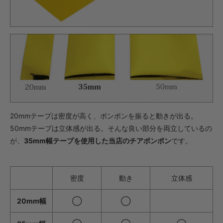
・【カット仕上】ｸﾞﾘｯﾌﾟ大
572円(税込)
・【完成仕上】ｸﾞﾘｯﾌﾟ小
1,045円(税込)
・【完成仕上】ｸﾞﾘｯﾌﾟ大
1,089円(税込)
・【カット仕上】ｸﾞﾘｯﾌﾟ小
627円(税込)
・【カット仕上】ｸﾞﾘｯﾌﾟ大
671円(税込)
20mmテープは密度が高く、ポンポンを振ると動きが出る。
50mmテープは立体感が出る。そんな良い部分を両立しているの
・【完成仕上】ｸﾞﾘｯﾌﾟ小
1,254円(税込)
が、
35mm幅テープを使用した当店のチアポンポン
です。
・【完成仕上】ｸﾞﾘｯﾌﾟ大
1,298円(税込)
密度
動き
立体感
・【カット仕上】ｸﾞﾘｯﾌﾟ小
528円(税込)
20mm幅
◯
◯
・【カット仕上】ｸﾞﾘｯﾌﾟ大
572円(税込)