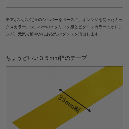
・【カット仕上】ｸﾞﾘｯﾌﾟ小
550円(税込)
・【カット仕上】ｸﾞﾘｯﾌﾟ大
チアポンポン定番のシルバーをベースに、オレンジを使ったミッ
594円(税込)
クスカラー。シルバーのメタリック感とビタミンカラーのオレン
・【完成仕上】ｸﾞﾘｯﾌﾟ小
ジが、元気で鮮やかにあなたのダンスを演出します。
1,100円(税込)
・【完成仕上】ｸﾞﾘｯﾌﾟ大
1,144円(税込)
ちょうどいい３５mm幅のテープ
・【カット仕上】ｸﾞﾘｯﾌﾟ小
462円(税込)
・【カット仕上】ｸﾞﾘｯﾌﾟ大
506円(税込)
・【完成仕上】ｸﾞﾘｯﾌﾟ小
902円(税込)
・【完成仕上】ｸﾞﾘｯﾌﾟ大
946円(税込)
・【カット仕上】ｸﾞﾘｯﾌﾟ小
528円(税込)