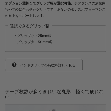
・【カット仕上】ｸﾞﾘｯﾌﾟ小
オプション選択１でグリップ幅が選択可能。
チアダンスの演技内
847円(税込)
容や年齢に合わせたグリップで、あなたのダンスパフォーマンス
・【カット仕上】ｸﾞﾘｯﾌﾟ大
の向上をサポートします。
891円(税込)
選択できるグリップ幅
・【完成仕上】ｸﾞﾘｯﾌﾟ小
1,694円(税込)
・グリップ小・25mm幅
・【完成仕上】ｸﾞﾘｯﾌﾟ大
・グリップ大・50mm幅
1,738円(税込)
・【カット仕上】ｸﾞﾘｯﾌﾟ小
693円(税込)
・【カット仕上】ｸﾞﾘｯﾌﾟ大
ハンドグリップの特徴を詳しく見る
737円(税込)
・【完成仕上】ｸﾞﾘｯﾌﾟ小
1,364円(税込)
・【完成仕上】ｸﾞﾘｯﾌﾟ大
テープ枚数が多くきれいな丸形、軽くて疲れな
1,408円(税込)
い
・【カット仕上】ｸﾞﾘｯﾌﾟ小
792円(税込)