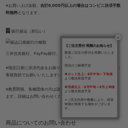
※お買い上げ金額、
合計6,000円以上の場合はコンビニ決済手数
料無料
となります。
銀行振込（前払い）
【ご注文受付 再開のお知らせ】
新規ご注文の受付を再開いたしま
三井住友銀行、PayPay銀行、ゆうちょ銀行
した。
現在のご納期予定
※指定口座に決済代金をお振り込みください。（振込手数料はお
●
カット仕上：8月中旬～下旬頃
客様負担でお願いいたします）
より順次発送予定
●
完成仕上：8月中旬～9月上旬頃
※教育関係、各種団体の方は請求書後払いご対応させていただき
より順次発送予定
ます。詳細はお問い合わせください。
※ご注文内容や数量により、発送
時期が前後する場合がございま
す。
商品についてのお問い合わせ