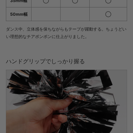
35mm幅
◯
◯
◯
・【完成仕上】ｸﾞﾘｯﾌﾟ小
1,034円(税込)
50mm幅
◯
・【完成仕上】ｸﾞﾘｯﾌﾟ大
1,078円(税込)
ダンス中、立体感を保ちながらもテープが躍動する。ちょうどい
・【カット仕上】ｸﾞﾘｯﾌﾟ小
い理想的なチアポンポンに仕上がりました。
605円(税込)
・【カット仕上】ｸﾞﾘｯﾌﾟ大
649円(税込)
ハンドグリップでしっかり握る
・【完成仕上】ｸﾞﾘｯﾌﾟ小
1,199円(税込)
・【完成仕上】ｸﾞﾘｯﾌﾟ大
1,243円(税込)
・【カット仕上】ｸﾞﾘｯﾌﾟ小
748円(税込)
・【カット仕上】ｸﾞﾘｯﾌﾟ大
792円(税込)
・【完成仕上】ｸﾞﾘｯﾌﾟ小
1,496円(税込)