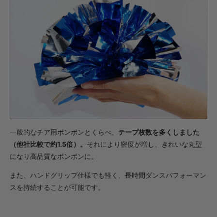
・【カット仕上】ｸﾞﾘｯﾌﾟ大
836円(税込)
・【完成仕上】ｸﾞﾘｯﾌﾟ小
1,573円(税込)
・【完成仕上】ｸﾞﾘｯﾌﾟ大
1,617円(税込)
・【カット仕上】ｸﾞﾘｯﾌﾟ小
902円(税込)
・【カット仕上】ｸﾞﾘｯﾌﾟ大
946円(税込)
・【完成仕上】ｸﾞﾘｯﾌﾟ小
一般的なチア用ポンポンとくらべ、
テープ枚数を多くしました
1,804円(税込)
（他社比較で約1.5倍）。
それにより密度が増し、きれいな丸型
・【完成仕上】ｸﾞﾘｯﾌﾟ大
になり高品質なポンポンに。
1,848円(税込)
・【カット仕上】ｸﾞﾘｯﾌﾟ小
また、ハンドグリップ仕様でも軽く、長時間ダンスパフォーマン
770円(税込)
スを持続することが可能です。
・【カット仕上】ｸﾞﾘｯﾌﾟ大
814円(税込)