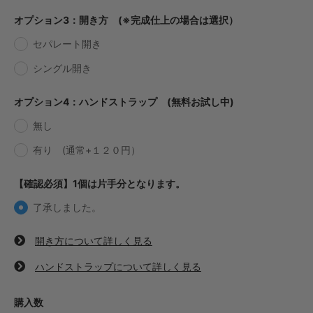
・【カット仕上】ｸﾞﾘｯﾌﾟ大
オプション3：開き方 (※完成仕上の場合は選択）
363円(税込)
セパレート開き
・【完成仕上】ｸﾞﾘｯﾌﾟ小
649円(税込)
シングル開き
・【完成仕上】ｸﾞﾘｯﾌﾟ大
693円(税込)
オプション4：ハンドストラップ (無料お試し中)
・【カット仕上】ｸﾞﾘｯﾌﾟ小
374円(税込)
無し
・【カット仕上】ｸﾞﾘｯﾌﾟ大
有り (通常+１２０円）
418円(税込)
・【完成仕上】ｸﾞﾘｯﾌﾟ小
【確認必須】1個は片手分となります。
748円(税込)
了承しました。
・【完成仕上】ｸﾞﾘｯﾌﾟ大
792円(税込)
開き方について詳しく見る
・【カット仕上】ｸﾞﾘｯﾌﾟ小
341円(税込)
ハンドストラップについて詳しく見る
・【カット仕上】ｸﾞﾘｯﾌﾟ大
385円(税込)
購入数