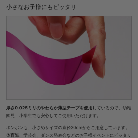
・【完成仕上】ｸﾞﾘｯﾌﾟ小
小さなお子様にもピッタリ
1,518円(税込)
・【完成仕上】ｸﾞﾘｯﾌﾟ大
1,562円(税込)
・【カット仕上】ｸﾞﾘｯﾌﾟ小
924円(税込)
・【カット仕上】ｸﾞﾘｯﾌﾟ大
968円(税込)
・【完成仕上】ｸﾞﾘｯﾌﾟ小
1,837円(税込)
・【完成仕上】ｸﾞﾘｯﾌﾟ大
1,881円(税込)
厚さ0.025ミリのやわらか薄型テープを使用
しているので、幼稚
園児、小学生でも安心してご使用いただけます。
ポンポンも、小さめサイズの直径20cmからご用意しています。
体育際、学芸会、ダンス発表会などのお子様イベントにピッタリ