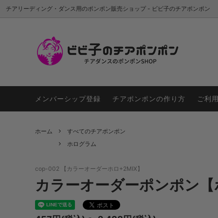
チアリーディング・ダンス用のポンポン販売ショップ - ビビ子のチアポンポン
すべてのチアポンポン
新色
はじめてご利用の方
１色ポ
ポンポ
４色MIX以上
お気入り商品
メタリ
ハンド
メンバーシップ登録
チアポンポンの作り方
ご利
ホログラム
カラーオーダーポンポン
シルバ
ハンド
ホーム
すべてのチアポンポン
オレンジ系
レッド
ホログラム
ピンク系
パープ
cop-002 【カラーオーダーホロ+2MIX】
ブラック系
カラーオーダーポンポン【ホ