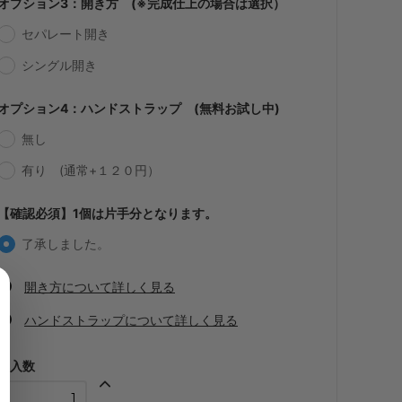
オプション3：開き方 (※完成仕上の場合は選択）
・【完成仕上】ｸﾞﾘｯﾌﾟ大
1,058円(税込)
セパレート開き
・【カット仕上】ｸﾞﾘｯﾌﾟ小
シングル開き
545円(税込)
・【カット仕上】ｸﾞﾘｯﾌﾟ大
オプション4：ハンドストラップ (無料お試し中)
616円(税込)
無し
・【完成仕上】ｸﾞﾘｯﾌﾟ小
875円(税込)
有り (通常+１２０円）
・【完成仕上】ｸﾞﾘｯﾌﾟ大
946円(税込)
【確認必須】1個は片手分となります。
・【カット仕上】ｸﾞﾘｯﾌﾟ小
了承しました。
616円(税込)
・【カット仕上】ｸﾞﾘｯﾌﾟ大
開き方について詳しく見る
686円(税込)
ハンドストラップについて詳しく見る
・【完成仕上】ｸﾞﾘｯﾌﾟ小
1,007円(税込)
購入数
・【完成仕上】ｸﾞﾘｯﾌﾟ大
1,076円(税込)