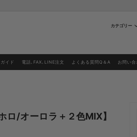
カテゴリー
ンポン
ン購入の手順
２色MIXポンポン
チアポンポンの作り方
ックポンポン
グリップの特徴
プラカラーポンポン
商品価格表
用ガイド
電話､FAX､LINE注文
よくある質問Q＆A
お問い合
ー系
ストラップの特徴
ゴールド系
系
グリーン系
ル系
ブラウン系
ロ/オーロラ＋２色MIX】