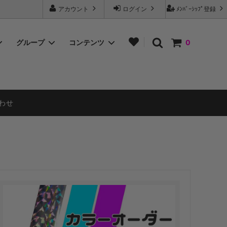
アカウント
ログイン
ﾒﾝﾊﾞｰｼｯﾌﾟ登録
グループ
コンテンツ
0
３色MIXポンポン
よくある質問 Q&A
メタリック×プラカラー
チアポンポン開き方の種類
わせ
イエロー系
ブルー系
ホワイト系