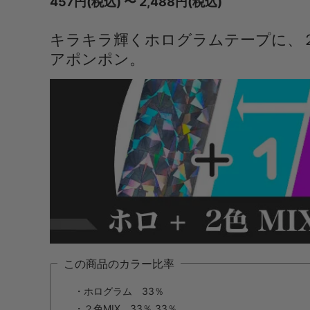
457円(税込) 〜 2,488円(税込)
キラキラ輝くホログラムテープに、２
アポンポン。
この商品のカラー比率
・ホログラム 33％
・２色MIX 33％ 33％