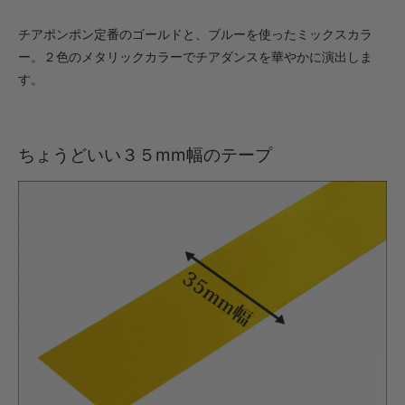
・【カット仕上】ｸﾞﾘｯﾌﾟ大
チアポンポン定番のゴールドと、ブルーを使ったミックスカラ
594円(税込)
ー。２色のメタリックカラーでチアダンスを華やかに演出しま
・【完成仕上】ｸﾞﾘｯﾌﾟ小
す。
1,100円(税込)
・【完成仕上】ｸﾞﾘｯﾌﾟ大
1,144円(税込)
ちょうどいい３５mm幅のテープ
・【カット仕上】ｸﾞﾘｯﾌﾟ小
462円(税込)
・【カット仕上】ｸﾞﾘｯﾌﾟ大
506円(税込)
・【完成仕上】ｸﾞﾘｯﾌﾟ小
902円(税込)
・【完成仕上】ｸﾞﾘｯﾌﾟ大
946円(税込)
・【カット仕上】ｸﾞﾘｯﾌﾟ小
528円(税込)
・【カット仕上】ｸﾞﾘｯﾌﾟ大
572円(税込)