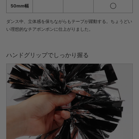
50mm幅
◯
・【完成仕上】ｸﾞﾘｯﾌﾟ大
1,078円(税込)
ダンス中、立体感を保ちながらもテープが躍動する。ちょうどい
・【カット仕上】ｸﾞﾘｯﾌﾟ小
い理想的なチアポンポンに仕上がりました。
605円(税込)
・【カット仕上】ｸﾞﾘｯﾌﾟ大
649円(税込)
ハンドグリップでしっかり握る
・【完成仕上】ｸﾞﾘｯﾌﾟ小
1,199円(税込)
・【完成仕上】ｸﾞﾘｯﾌﾟ大
1,243円(税込)
・【カット仕上】ｸﾞﾘｯﾌﾟ小
748円(税込)
・【カット仕上】ｸﾞﾘｯﾌﾟ大
792円(税込)
・【完成仕上】ｸﾞﾘｯﾌﾟ小
1,496円(税込)
・【完成仕上】ｸﾞﾘｯﾌﾟ大
1,540円(税込)