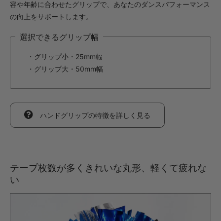
容や年齢に合わせたグリップで、あなたのダンスパフォーマンス
・【カット仕上】ｸﾞﾘｯﾌﾟ大
の向上をサポートします。
891円(税込)
選択できるグリップ幅
・【完成仕上】ｸﾞﾘｯﾌﾟ小
1,694円(税込)
・グリップ小・25mm幅
・【完成仕上】ｸﾞﾘｯﾌﾟ大
・グリップ大・50mm幅
1,738円(税込)
・【カット仕上】ｸﾞﾘｯﾌﾟ小
693円(税込)
・【カット仕上】ｸﾞﾘｯﾌﾟ大
ハンドグリップの特徴を詳しく見る
737円(税込)
・【完成仕上】ｸﾞﾘｯﾌﾟ小
1,364円(税込)
・【完成仕上】ｸﾞﾘｯﾌﾟ大
テープ枚数が多くきれいな丸形、軽くて疲れな
1,408円(税込)
い
・【カット仕上】ｸﾞﾘｯﾌﾟ小
792円(税込)
・【カット仕上】ｸﾞﾘｯﾌﾟ大
836円(税込)