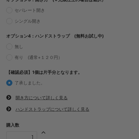
セパレート開き
・【完成仕上】ｸﾞﾘｯﾌﾟ小
649円(税込)
シングル開き
・【完成仕上】ｸﾞﾘｯﾌﾟ大
693円(税込)
オプション4：ハンドストラップ (無料お試し中)
・【カット仕上】ｸﾞﾘｯﾌﾟ小
374円(税込)
無し
・【カット仕上】ｸﾞﾘｯﾌﾟ大
有り (通常+１２０円）
418円(税込)
・【完成仕上】ｸﾞﾘｯﾌﾟ小
【確認必須】1個は片手分となります。
748円(税込)
了承しました。
・【完成仕上】ｸﾞﾘｯﾌﾟ大
792円(税込)
開き方について詳しく見る
・【カット仕上】ｸﾞﾘｯﾌﾟ小
341円(税込)
ハンドストラップについて詳しく見る
・【カット仕上】ｸﾞﾘｯﾌﾟ大
385円(税込)
購入数
・【完成仕上】ｸﾞﾘｯﾌﾟ小
660円(税込)