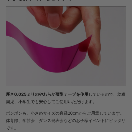
・【完成仕上】ｸﾞﾘｯﾌﾟ大
1,562円(税込)
・【カット仕上】ｸﾞﾘｯﾌﾟ小
924円(税込)
・【カット仕上】ｸﾞﾘｯﾌﾟ大
968円(税込)
・【完成仕上】ｸﾞﾘｯﾌﾟ小
1,837円(税込)
・【完成仕上】ｸﾞﾘｯﾌﾟ大
1,881円(税込)
厚さ0.025ミリのやわらか薄型テープを使用
しているので、幼稚
園児、小学生でも安心してご使用いただけます。
ポンポンも、小さめサイズの直径20cmからご用意しています。
体育際、学芸会、ダンス発表会などのお子様イベントにピッタリ
です。