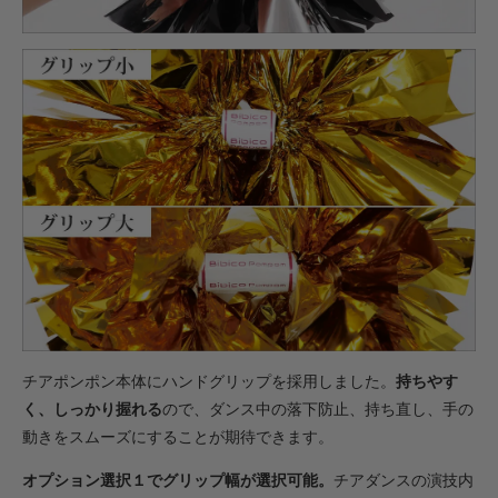
・【カット仕上】ｸﾞﾘｯﾌﾟ小
605円(税込)
・【カット仕上】ｸﾞﾘｯﾌﾟ大
649円(税込)
・【完成仕上】ｸﾞﾘｯﾌﾟ小
1,188円(税込)
・【完成仕上】ｸﾞﾘｯﾌﾟ大
1,232円(税込)
・【カット仕上】ｸﾞﾘｯﾌﾟ小
693円(税込)
・【カット仕上】ｸﾞﾘｯﾌﾟ大
737円(税込)
・【完成仕上】ｸﾞﾘｯﾌﾟ小
チアポンポン本体にハンドグリップを採用しました。
持ちやす
1,375円(税込)
く、しっかり握れる
ので、ダンス中の落下防止、持ち直し、手の
・【完成仕上】ｸﾞﾘｯﾌﾟ大
動きをスムーズにすることが期待できます。
1,419円(税込)
・【カット仕上】ｸﾞﾘｯﾌﾟ小
オプション選択１でグリップ幅が選択可能。
チアダンスの演技内
847円(税込)