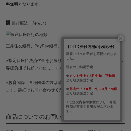
料無料
となります。
銀行振込（前払い）
三井住友銀行、PayPay銀行、ゆうちょ銀行
【ご注文受付 再開のお知らせ】
新規ご注文の受付を再開いたしま
した。
※指定口座に決済代金をお振り込みください。（振込手数料はお
現在のご納期予定
客様負担でお願いいたします）
●
カット仕上：8月中旬～下旬頃
より順次発送予定
※教育関係、各種団体の方は請求書後払いご対応させていただき
●
完成仕上：8月中旬～9月上旬頃
ます。詳細はお問い合わせください。
より順次発送予定
※ご注文内容や数量により、発送
時期が前後する場合がございま
す。
商品についてのお問い合わせ