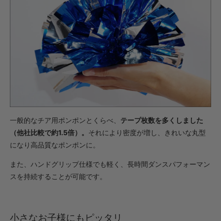
・【完成仕上】ｸﾞﾘｯﾌﾟ小
1,573円(税込)
・【完成仕上】ｸﾞﾘｯﾌﾟ大
1,617円(税込)
・【カット仕上】ｸﾞﾘｯﾌﾟ小
902円(税込)
・【カット仕上】ｸﾞﾘｯﾌﾟ大
946円(税込)
・【完成仕上】ｸﾞﾘｯﾌﾟ小
一般的なチア用ポンポンとくらべ、
テープ枚数を多くしました
1,804円(税込)
（他社比較で約1.5倍）。
それにより密度が増し、きれいな丸型
・【完成仕上】ｸﾞﾘｯﾌﾟ大
になり高品質なポンポンに。
1,848円(税込)
・【カット仕上】ｸﾞﾘｯﾌﾟ小
また、ハンドグリップ仕様でも軽く、長時間ダンスパフォーマン
770円(税込)
スを持続することが可能です。
・【カット仕上】ｸﾞﾘｯﾌﾟ大
814円(税込)
・【完成仕上】ｸﾞﾘｯﾌﾟ小
小さなお子様にもピッタリ
1,518円(税込)