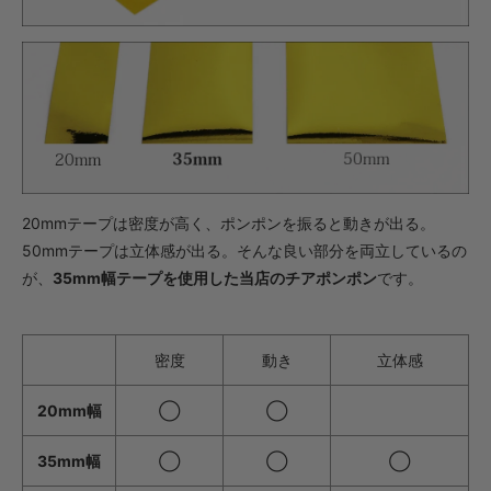
・【完成仕上】ｸﾞﾘｯﾌﾟ小
1,045円(税込)
・【完成仕上】ｸﾞﾘｯﾌﾟ大
1,089円(税込)
・【カット仕上】ｸﾞﾘｯﾌﾟ小
627円(税込)
・【カット仕上】ｸﾞﾘｯﾌﾟ大
671円(税込)
20mmテープは密度が高く、ポンポンを振ると動きが出る。
50mmテープは立体感が出る。そんな良い部分を両立しているの
・【完成仕上】ｸﾞﾘｯﾌﾟ小
1,254円(税込)
が、
35mm幅テープを使用した当店のチアポンポン
です。
・【完成仕上】ｸﾞﾘｯﾌﾟ大
1,298円(税込)
密度
動き
立体感
・【カット仕上】ｸﾞﾘｯﾌﾟ小
528円(税込)
20mm幅
◯
◯
・【カット仕上】ｸﾞﾘｯﾌﾟ大
572円(税込)
35mm幅
◯
◯
◯
・【完成仕上】ｸﾞﾘｯﾌﾟ小
1,034円(税込)