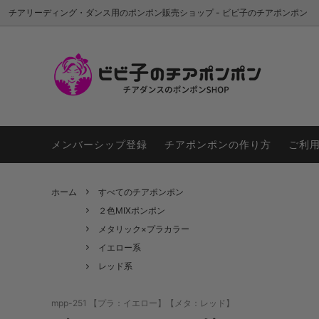
チアリーディング・ダンス用のポンポン販売ショップ - ビビ子のチアポンポン
すべてのチアポンポン
新色
はじめてご利用の方
１色ポ
ポンポ
４色MIX以上
お気入り商品
メタリ
ハンド
メンバーシップ登録
チアポンポンの作り方
ご利
ホログラム
カラーオーダーポンポン
シルバ
ハンド
ホーム
すべてのチアポンポン
オレンジ系
レッド
２色MIXポンポン
ピンク系
パープ
メタリック×プラカラー
イエロー系
ブラック系
レッド系
mpp-251 【プラ：イエロー】【メタ：レッド】