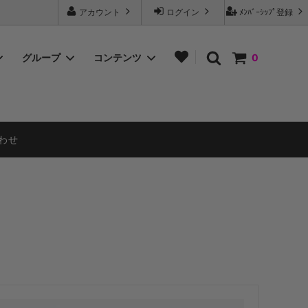
アカウント
ログイン
ﾒﾝﾊﾞｰｼｯﾌﾟ登録
グループ
コンテンツ
0
３色MIXポンポン
よくある質問 Q&A
メタリック×プラカラー
チアポンポン開き方の種類
わせ
イエロー系
ブルー系
ホワイト系