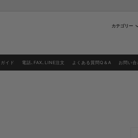
カテゴリー
ンポン
ン購入の手順
２色MIXポンポン
チアポンポンの作り方
ックポンポン
グリップの特徴
プラカラーポンポン
商品価格表
用ガイド
電話､FAX､LINE注文
よくある質問Q＆A
お問い合
ー系
ストラップの特徴
ゴールド系
系
グリーン系
ル系
ブラウン系