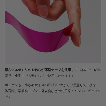
・【完成仕上】ｸﾞﾘｯﾌﾟ大
1,562円(税込)
・【カット仕上】ｸﾞﾘｯﾌﾟ小
924円(税込)
・【カット仕上】ｸﾞﾘｯﾌﾟ大
968円(税込)
・【完成仕上】ｸﾞﾘｯﾌﾟ小
1,837円(税込)
・【完成仕上】ｸﾞﾘｯﾌﾟ大
1,881円(税込)
厚さ0.025ミリのやわらか薄型テープを使用
しているので、幼稚
園児、小学生でも安心してご使用いただけます。
ポンポンも、小さめサイズの直径20cmからご用意しています。
体育際、学芸会、ダンス発表会などのお子様イベントにピッタリ
です。