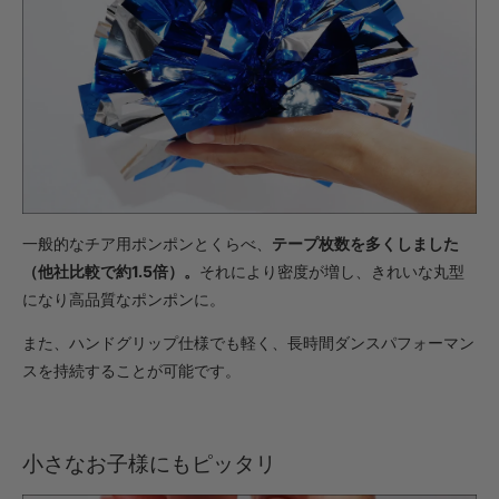
・【完成仕上】ｸﾞﾘｯﾌﾟ小
1,573円(税込)
・【完成仕上】ｸﾞﾘｯﾌﾟ大
1,617円(税込)
・【カット仕上】ｸﾞﾘｯﾌﾟ小
902円(税込)
・【カット仕上】ｸﾞﾘｯﾌﾟ大
946円(税込)
一般的なチア用ポンポンとくらべ、
テープ枚数を多くしました
・【完成仕上】ｸﾞﾘｯﾌﾟ小
（他社比較で約1.5倍）。
それにより密度が増し、きれいな丸型
1,804円(税込)
になり高品質なポンポンに。
・【完成仕上】ｸﾞﾘｯﾌﾟ大
1,848円(税込)
また、ハンドグリップ仕様でも軽く、長時間ダンスパフォーマン
・【カット仕上】ｸﾞﾘｯﾌﾟ小
スを持続することが可能です。
770円(税込)
・【カット仕上】ｸﾞﾘｯﾌﾟ大
814円(税込)
小さなお子様にもピッタリ
・【完成仕上】ｸﾞﾘｯﾌﾟ小
1,518円(税込)