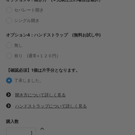
セパレート開き
・【完成仕上】ｸﾞﾘｯﾌﾟ小
649円(税込)
シングル開き
・【完成仕上】ｸﾞﾘｯﾌﾟ大
693円(税込)
オプション4：ハンドストラップ (無料お試し中)
・【カット仕上】ｸﾞﾘｯﾌﾟ小
374円(税込)
無し
・【カット仕上】ｸﾞﾘｯﾌﾟ大
有り (通常+１２０円）
418円(税込)
・【完成仕上】ｸﾞﾘｯﾌﾟ小
【確認必須】1個は片手分となります。
748円(税込)
了承しました。
・【完成仕上】ｸﾞﾘｯﾌﾟ大
792円(税込)
開き方について詳しく見る
・【カット仕上】ｸﾞﾘｯﾌﾟ小
341円(税込)
ハンドストラップについて詳しく見る
・【カット仕上】ｸﾞﾘｯﾌﾟ大
385円(税込)
購入数
・【完成仕上】ｸﾞﾘｯﾌﾟ小
660円(税込)