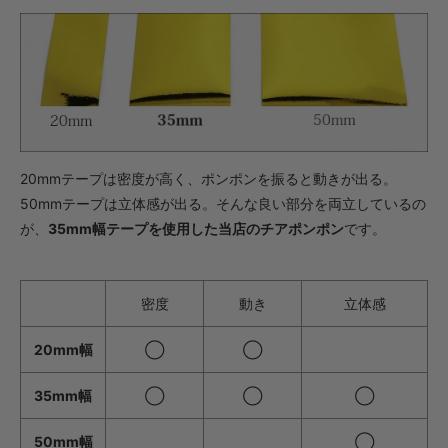
・【完成仕上】ｸﾞﾘｯﾌﾟ小
1,045円(税込)
・【完成仕上】ｸﾞﾘｯﾌﾟ大
1,089円(税込)
・【カット仕上】ｸﾞﾘｯﾌﾟ小
627円(税込)
20mmテープは密度が高く、ポンポンを振ると動きが出る。
・【カット仕上】ｸﾞﾘｯﾌﾟ大
671円(税込)
50mmテープは立体感が出る。そんな良い部分を両立しているの
が、
35mm幅テープを使用した当店のチアポンポン
です。
・【完成仕上】ｸﾞﾘｯﾌﾟ小
1,254円(税込)
・【完成仕上】ｸﾞﾘｯﾌﾟ大
1,298円(税込)
密度
動き
立体感
・【カット仕上】ｸﾞﾘｯﾌﾟ小
528円(税込)
20mm幅
◯
◯
・【カット仕上】ｸﾞﾘｯﾌﾟ大
35mm幅
◯
◯
◯
572円(税込)
・【完成仕上】ｸﾞﾘｯﾌﾟ小
50mm幅
◯
1,034円(税込)