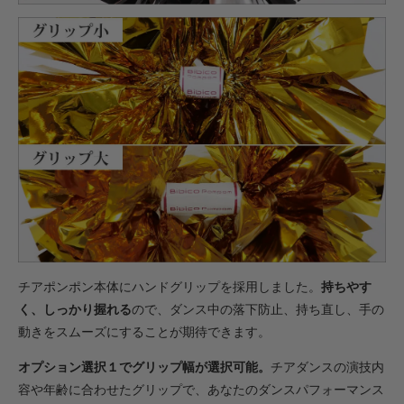
・【カット仕上】ｸﾞﾘｯﾌﾟ小
605円(税込)
・【カット仕上】ｸﾞﾘｯﾌﾟ大
649円(税込)
・【完成仕上】ｸﾞﾘｯﾌﾟ小
1,188円(税込)
・【完成仕上】ｸﾞﾘｯﾌﾟ大
1,232円(税込)
・【カット仕上】ｸﾞﾘｯﾌﾟ小
693円(税込)
・【カット仕上】ｸﾞﾘｯﾌﾟ大
737円(税込)
チアポンポン本体にハンドグリップを採用しました。
持ちやす
・【完成仕上】ｸﾞﾘｯﾌﾟ小
く、しっかり握れる
ので、ダンス中の落下防止、持ち直し、手の
1,375円(税込)
動きをスムーズにすることが期待できます。
・【完成仕上】ｸﾞﾘｯﾌﾟ大
1,419円(税込)
オプション選択１でグリップ幅が選択可能。
チアダンスの演技内
・【カット仕上】ｸﾞﾘｯﾌﾟ小
容や年齢に合わせたグリップで、あなたのダンスパフォーマンス
847円(税込)