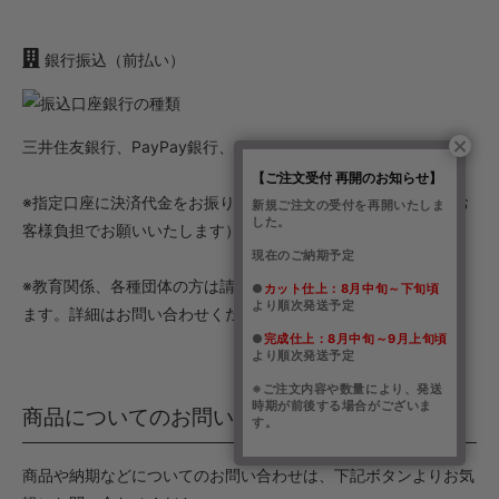
銀行振込（前払い）
三井住友銀行、PayPay銀行、ゆうちょ銀行
【ご注文受付 再開のお知らせ】
※指定口座に決済代金をお振り込みください。（振込手数料はお
新規ご注文の受付を再開いたしま
した。
客様負担でお願いいたします）
現在のご納期予定
※教育関係、各種団体の方は請求書後払いご対応させていただき
●
カット仕上：8月中旬～下旬頃
より順次発送予定
ます。詳細はお問い合わせください。
●
完成仕上：8月中旬～9月上旬頃
より順次発送予定
※ご注文内容や数量により、発送
時期が前後する場合がございま
商品についてのお問い合わせ
す。
商品や納期などについてのお問い合わせは、下記ボタンよりお気