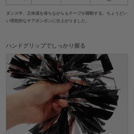
・【完成仕上】ｸﾞﾘｯﾌﾟ大
ダンス中、立体感を保ちながらもテープが躍動する。ちょうどい
1,078円(税込)
い理想的なチアポンポンに仕上がりました。
・【カット仕上】ｸﾞﾘｯﾌﾟ小
605円(税込)
・【カット仕上】ｸﾞﾘｯﾌﾟ大
649円(税込)
ハンドグリップでしっかり握る
・【完成仕上】ｸﾞﾘｯﾌﾟ小
1,199円(税込)
・【完成仕上】ｸﾞﾘｯﾌﾟ大
1,243円(税込)
・【カット仕上】ｸﾞﾘｯﾌﾟ小
748円(税込)
・【カット仕上】ｸﾞﾘｯﾌﾟ大
792円(税込)
・【完成仕上】ｸﾞﾘｯﾌﾟ小
1,496円(税込)
・【完成仕上】ｸﾞﾘｯﾌﾟ大
1,540円(税込)