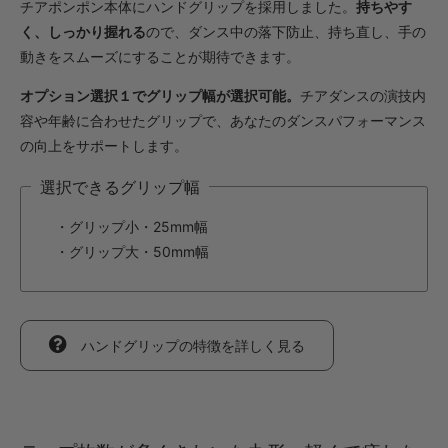
チアポンポン本体にハンドグリップを採用しました。
持ちやす
1,419円(税込)
く、しっかり握れる
ので、ダンス中の落下防止、持ち直し、手の
・【カット仕上】ｸﾞﾘｯﾌﾟ小
動きをスムーズにすることが期待できます。
847円(税込)
・【カット仕上】ｸﾞﾘｯﾌﾟ大
オプション選択１でグリップ幅が選択可能。
チアダンスの演技内
891円(税込)
容や年齢に合わせたグリップで、あなたのダンスパフォーマンス
・【完成仕上】ｸﾞﾘｯﾌﾟ小
の向上をサポートします。
1,694円(税込)
選択できるグリップ幅
・【完成仕上】ｸﾞﾘｯﾌﾟ大
1,738円(税込)
・グリップ小・25mm幅
・【カット仕上】ｸﾞﾘｯﾌﾟ小
・グリップ大・50mm幅
693円(税込)
・【カット仕上】ｸﾞﾘｯﾌﾟ大
737円(税込)
・【完成仕上】ｸﾞﾘｯﾌﾟ小
ハンドグリップの特徴を詳しく見る
1,364円(税込)
・【完成仕上】ｸﾞﾘｯﾌﾟ大
1,408円(税込)
・【カット仕上】ｸﾞﾘｯﾌﾟ小