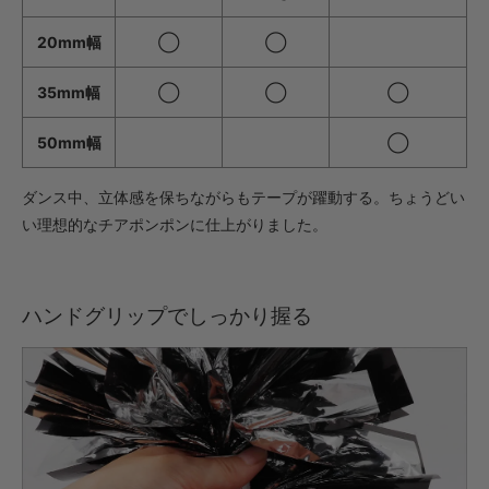
572円(税込)
20mm幅
◯
◯
・【完成仕上】ｸﾞﾘｯﾌﾟ小
1,034円(税込)
35mm幅
◯
◯
◯
・【完成仕上】ｸﾞﾘｯﾌﾟ大
1,078円(税込)
50mm幅
◯
・【カット仕上】ｸﾞﾘｯﾌﾟ小
605円(税込)
ダンス中、立体感を保ちながらもテープが躍動する。ちょうどい
・【カット仕上】ｸﾞﾘｯﾌﾟ大
い理想的なチアポンポンに仕上がりました。
649円(税込)
・【完成仕上】ｸﾞﾘｯﾌﾟ小
1,199円(税込)
ハンドグリップでしっかり握る
・【完成仕上】ｸﾞﾘｯﾌﾟ大
1,243円(税込)
・【カット仕上】ｸﾞﾘｯﾌﾟ小
748円(税込)
・【カット仕上】ｸﾞﾘｯﾌﾟ大
792円(税込)
・【完成仕上】ｸﾞﾘｯﾌﾟ小